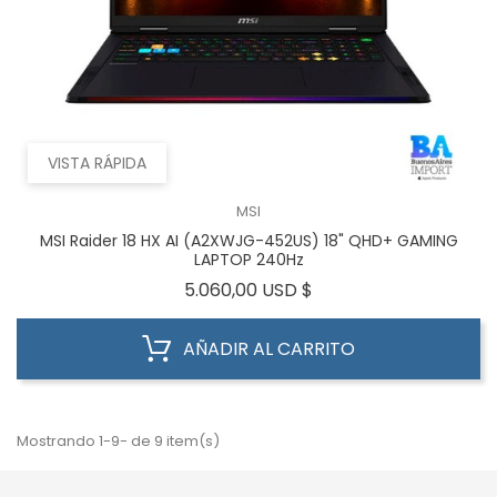
VISTA RÁPIDA
MSI
MSI Raider 18 HX AI (A2XWJG-452US) 18" QHD+ GAMING
LAPTOP 240Hz
Precio
5.060,00 USD $
AÑADIR AL CARRITO
Mostrando 1-9- de 9 item(s)