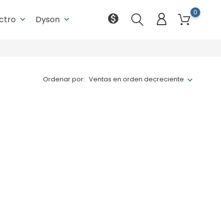
0
monetization_on
ectro
Dyson
keyboard_arrow_down
keyboard_arrow_down
Ordenar por:
Ventas en orden decreciente