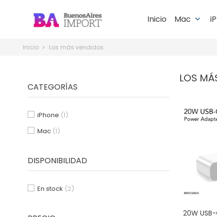
Inicio
Mac
i
keyboard_arrow_down
Inicio
Los más vendidos
LOS MÁ
CATEGORÍAS
iPhone
(1)
Mac
(1)
DISPONIBILIDAD
En stock
(2)
20W USB-