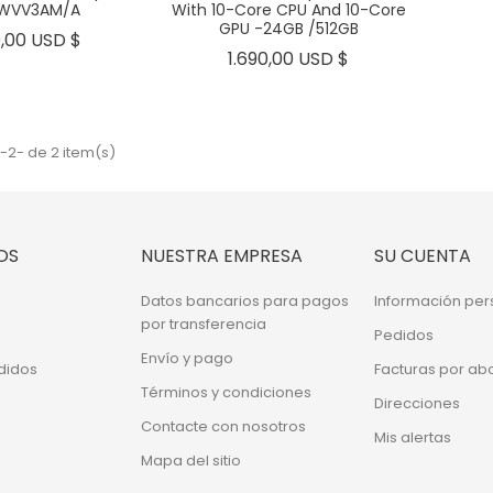
WVV3AM/A
With 10-Core CPU And 10-Core
GPU -24GB /512GB
Precio
,00 USD $
Precio
1.690,00 USD $
-2- de 2 item(s)
OS
NUESTRA EMPRESA
SU CUENTA
Datos bancarios para pagos
Información per
por transferencia
Pedidos
Envío y pago
didos
Facturas por ab
Términos y condiciones
Direcciones
Contacte con nosotros
Mis alertas
Mapa del sitio