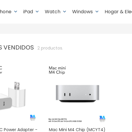
Phone
iPad
Watch
Windows
Hogar & El
keyboard_arrow_down
keyboard_arrow_down
keyboard_arrow_down
keyboard_arrow_down
S VENDIDOS
2 productos.
C Power Adapter -
Mac Mini M4 Chip (MCYT4)