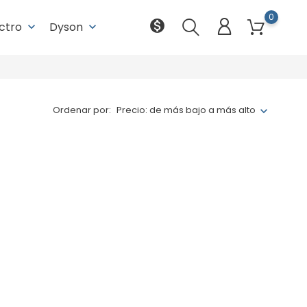
0
monetization_on
ectro
Dyson
keyboard_arrow_down
keyboard_arrow_down
Ordenar por:
Precio: de más bajo a más alto