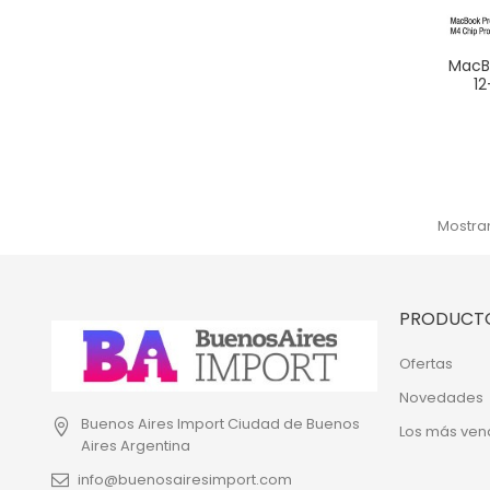
MacBo
12
Mostran
PRODUCT
Ofertas
Novedades
Buenos Aires Import
Ciudad de Buenos
Los más ven
Aires
Argentina
info@buenosairesimport.com