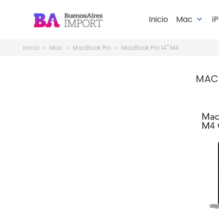
Inicio
Mac
i
keyboard_arrow_down
Inicio
Mac
MacBook Pro
MacBook Pro 14" M4
MAC