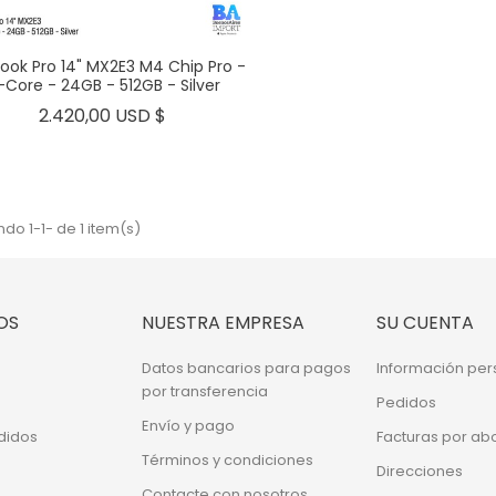
ok Pro 14" MX2E3 M4 Chip Pro -
-Core - 24GB - 512GB - Silver
Precio
2.420,00 USD $
do 1-1- de 1 item(s)
OS
NUESTRA EMPRESA
SU CUENTA
Datos bancarios para pagos
Información per
por transferencia
Pedidos
Envío y pago
didos
Facturas por ab
Términos y condiciones
Direcciones
Contacte con nosotros