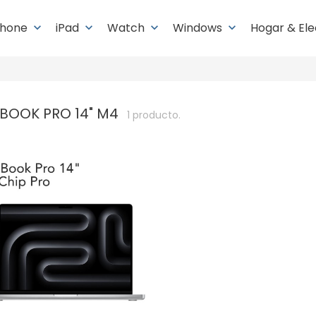
Phone
iPad
Watch
Windows
Hogar & El
keyboard_arrow_down
keyboard_arrow_down
keyboard_arrow_down
keyboard_arrow_down
BOOK PRO 14" M4
1 producto.