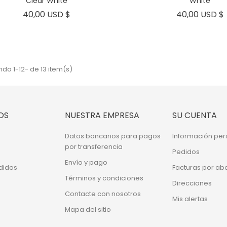
Clear White
White
Precio
40,00 USD $
40,00 USD $
do 1-12- de 13 item(s)
OS
NUESTRA EMPRESA
SU CUENTA
Datos bancarios para pagos
Información per
por transferencia
Pedidos
Envío y pago
didos
Facturas por ab
Términos y condiciones
Direcciones
Contacte con nosotros
Mis alertas
Mapa del sitio