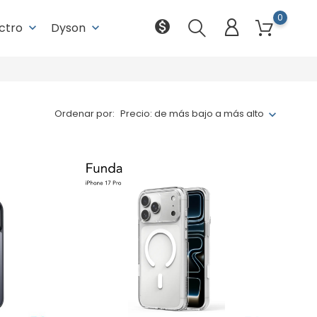
0
monetization_on
ectro
Dyson
keyboard_arrow_down
keyboard_arrow_down
Ordenar por:
Precio: de más bajo a más alto