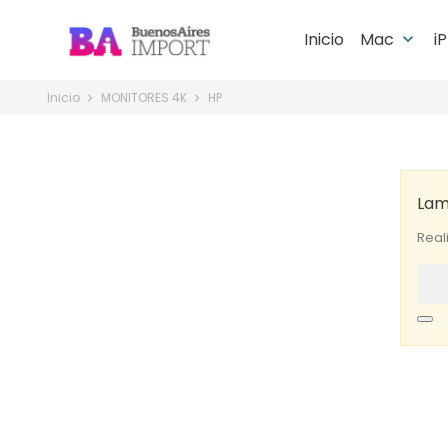
Inicio
Mac
i
keyboard_arrow_down
Inicio
MONITORES 4K
HP
Lam
Real