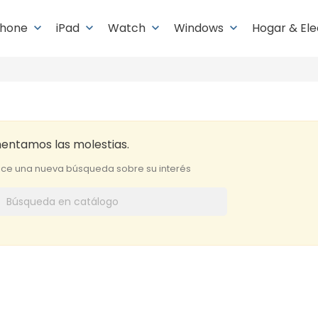
Phone
iPad
Watch
Windows
Hogar & El
keyboard_arrow_down
keyboard_arrow_down
keyboard_arrow_down
keyboard_arrow_down
entamos las molestias.
ice una nueva búsqueda sobre su interés
