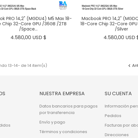
k PRO 14,2" (MGDU4) M5 Max 18-
Macbook PRO 14,2" (MGD
 Chip 32-Core GPU /36GB /2TB
18-Core Chip 32-Core GPU
/Space...
/Silver
Precio
4.580,00 USD $
4.580,00 USD 
do 13-14- de 14 item(s)
An

OS
NUESTRA EMPRESA
SU CUENTA
Datos bancarios para pagos
Información per
por transferencia
Pedidos
Envío y pago
didos
Facturas por ab
Términos y condiciones
Direcciones