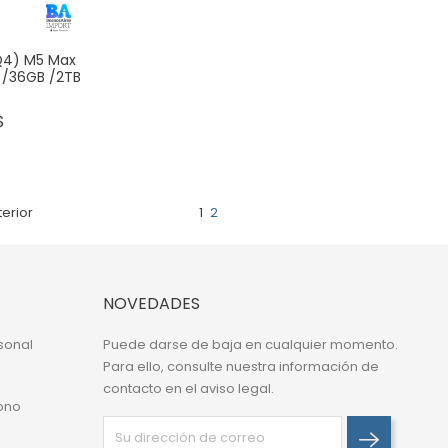
Q4) M5 Max
 /36GB /2TB
Precio
$
terior
1
2
NOVEDADES
sonal
Puede darse de baja en cualquier momento.
Para ello, consulte nuestra información de
contacto en el aviso legal.
ono