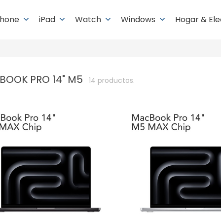
Phone
iPad
Watch
Windows
Hogar & El
keyboard_arrow_down
keyboard_arrow_down
keyboard_arrow_down
keyboard_arrow_down
BOOK PRO 14" M5
14 productos.