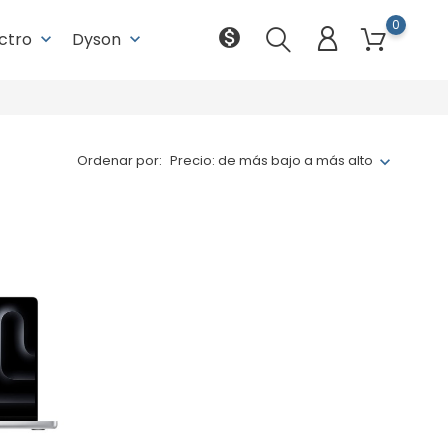
0
monetization_on
ectro
Dyson
keyboard_arrow_down
keyboard_arrow_down
Ordenar por:
Precio: de más bajo a más alto