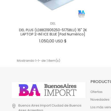
DEL
DEL PLUS (LDBB21906250-5175BLU) 16" 2K
LAPTOP 2-IN1 ICE BLUE [Pad Numérico]
Precio
1.050,00 USD $
Mostrando 1-1- de 1 item(s)
PRODUCT
Ofertas
Novedades
Buenos Aires Import
Ciudad de Buenos
Los más ven
Aires
Argentina