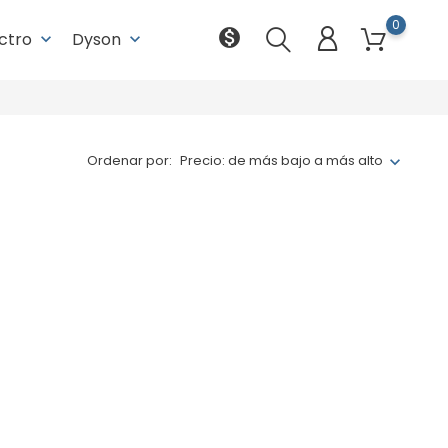
0
monetization_on
ectro
Dyson
keyboard_arrow_down
keyboard_arrow_down
Ordenar por:
Precio: de más bajo a más alto