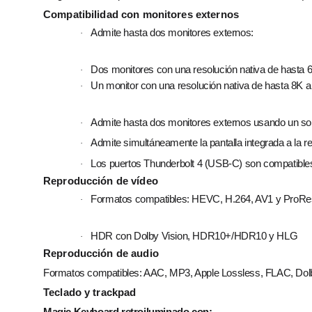
Compati­bilidad con monitores externos
Admite hasta dos monitores externos:
·
Dos monitores con una resolución nativa de hasta 
·
Un monitor con una resolución nativa de hasta 8K 
·
Admite hasta dos monitores externos usando un sol
·
Admite simultáneamente la pantalla integrada a la r
·
Los puertos Thunderbolt 4 (USB‑C) son compatible
·
Reproducción de vídeo
Formatos compatibles: HEVC, H.264, AV1 y ProRes 
·
HDR con Dolby Vision, HDR10+/HDR10 y HLG
·
Reproducción de audio
Formatos compatibles: AAC, MP3, Apple Lossless, FLAC, Dolby 
Teclado y trackpad
Magic Keyboard retroiluminado con: