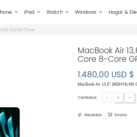
Phone
iPad
Watch
Windows
Hogar & El
keyboard_arrow_down
keyboard_arrow_down
keyboard_arrow_down
keyboard_arrow_down
16GB /512GB /Silver
MacBook Air 13
Core 8-Core GP
1.480,00 USD $
MacBook Air 13,6" (MDH74) M5 C
Cantidad:
Medidas
Enviós