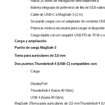
Hasta 15 horas de navegación web inalámbrica
·
Batería integrada de polímeros de litio de 53,8 vatio
·
Cable de USB‑C a MagSafe 3 (2 m)
·
Se puede cargar con un adaptador de corriente U
·
Potencia mínima necesaria para cargar el dispositi
·
Carga rápida con un cargador USB PD de 70 W o s
·
Carga y ampliación
Puerto de carga MagSafe 3
Toma para auriculares de 3,5 mm
Dos puertos Thunderbolt 4 (USB‑C) compatibles con:
Carga
·
DisplayPort
·
Thunderbolt 4 (hasta 40 Gb/s)
·
USB 4 (hasta 40 Gb/s)
·
MagSafe 3Toma para auriculares de 3,5 mmThunderbolt 4 (