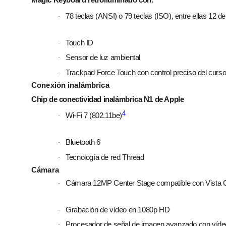
78 teclas (ANSI) o 79 teclas (ISO), entre ellas 12 de
·
Touch ID
·
Sensor de luz ambiental
·
Trackpad Force Touch con control preciso del cursor y
·
Conexión inalámbrica
Chip de conectividad inalámbrica N1 de Apple
4
Wi‑Fi 7 (802.11be)
·
Bluetooth 6
·
Tecnología de red Thread
·
Cámara
Cámara 12MP Center Stage compatible con Vista C
·
Grabación de vídeo en 1080p HD
·
Procesador de señal de imagen avanzado con víde
·