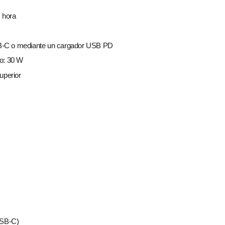
s hora
SB‑C o mediante un cargador USB PD
vo: 30 W
uperior
USB-C)