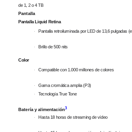
de 1, 2 o 4 TB
Pantalla
Pantalla Liquid Retina
Pantalla retroiluminada por LED de 13,6 pulgadas (e
·
Brillo de 500 nits
·
Color
Compatible con 1.000 millones de colores
·
Gama cromática amplia (P3)
·
Tecnología True Tone
·
3
Batería y alimentación
Hasta 18 horas de streaming de vídeo
·