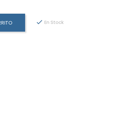

En Stock
RRITO