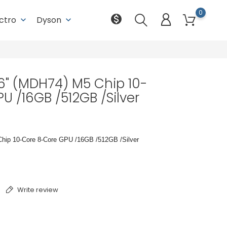
0
monetization_on
ectro
Dyson
keyboard_arrow_down
keyboard_arrow_down
,6" (MDH74) M5 Chip 10-
U /16GB /512GB /Silver
hip 10-Core 8-Core GPU /16GB /512GB /Silver
Write review