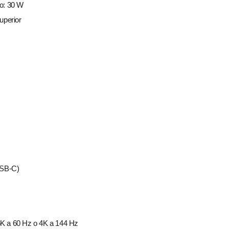
vo: 30 W
uperior
USB-C)
6K a 60 Hz o 4K a 144 Hz