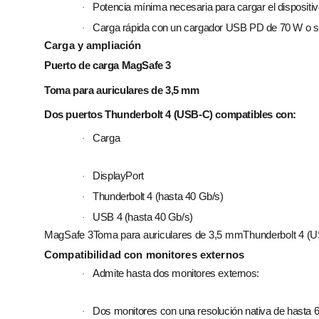
Potencia mínima necesaria para cargar el dispositi
·
Carga rápida con un cargador USB PD de 70 W o s
·
Carga y ampliación
Puerto de carga MagSafe 3
Toma para auriculares de 3,5 mm
Dos puertos Thunderbolt 4 (USB‑C) compatibles con:
Carga
·
DisplayPort
·
Thunderbolt 4 (hasta 40 Gb/s)
·
USB 4 (hasta 40 Gb/s)
·
MagSafe 3Toma para auriculares de 3,5 mmThunderbolt 4 (
Compati­bilidad con monitores externos
Admite hasta dos monitores externos:
·
Dos monitores con una resolución nativa de hasta 
·