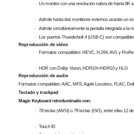
Un monitor con una resolución nativa de hasta 8K 
·
Admite hasta dos monitores externos usando un sol
·
Admite simultáneamente la pantalla integrada a la r
·
Los puertos Thunderbolt 4 (USB‑C) son compatible
·
Reproducción de vídeo
Formatos compatibles: HEVC, H.264, AV1 y ProRes 
·
HDR con Dolby Vision, HDR10+/HDR10 y HLG
·
Reproducción de audio
Formatos compatibles: AAC, MP3, Apple Lossless, FLAC, Dolby 
Teclado y trackpad
Magic Keyboard retroiluminado con:
78 teclas (ANSI) o 79 teclas (ISO), entre ellas 12 de
·
Touch ID
·