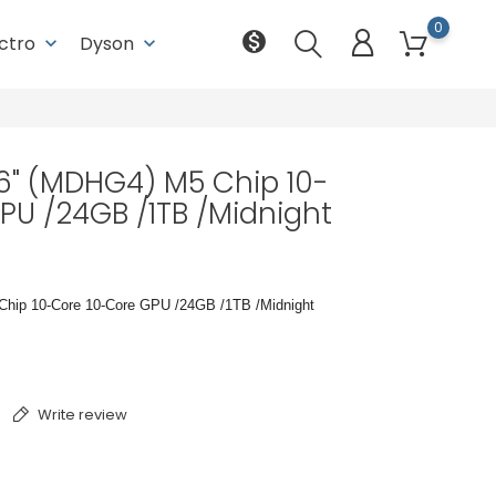
0
monetization_on
ectro
Dyson
keyboard_arrow_down
keyboard_arrow_down
,6" (MDHG4) M5 Chip 10-
PU /24GB /1TB /Midnight
Chip 10-Core 10-Core GPU /24GB /1TB /Midnight
Write review