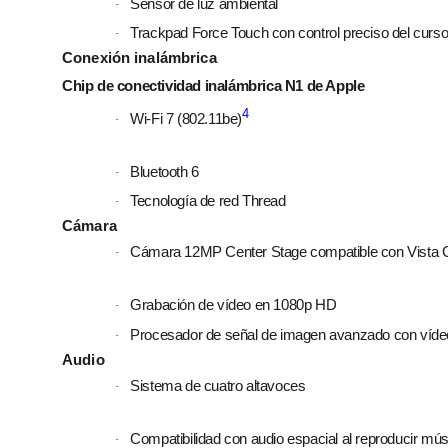
Sensor de luz ambiental
·
Trackpad Force Touch con control preciso del cursor y
·
Conexión inalámbrica
Chip de conectividad inalámbrica N1 de Apple
4
Wi‑Fi 7 (802.11be)
·
Bluetooth 6
·
Tecnología de red Thread
·
Cámara
Cámara 12MP Center Stage compatible con Vista C
·
Grabación de vídeo en 1080p HD
·
Procesador de señal de imagen avanzado con víde
·
Audio
Sistema de cuatro altavoces
·
Compati­bilidad con audio espacial al reproducir mú
·