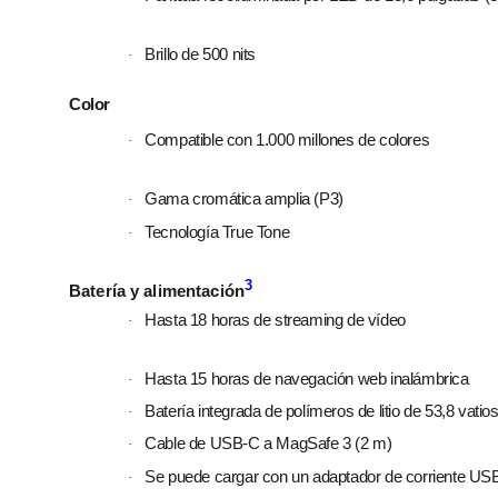
Brillo de 500 nits
·
Color
Compatible con 1.000 millones de colores
·
Gama cromática amplia (P3)
·
Tecnología True Tone
·
3
Batería y alimentación
Hasta 18 horas de streaming de vídeo
·
Hasta 15 horas de navegación web inalámbrica
·
Batería integrada de polímeros de litio de 53,8 vatio
·
Cable de USB‑C a MagSafe 3 (2 m)
·
Se puede cargar con un adaptador de corriente U
·