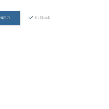

En Stock
RRITO