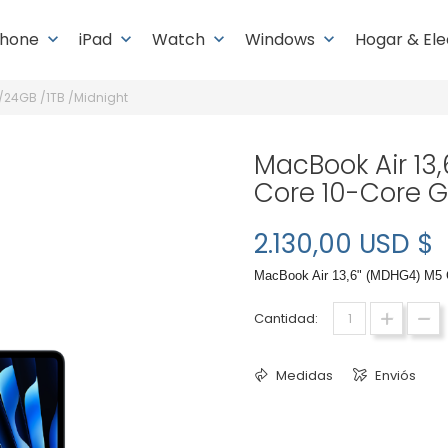
Phone
iPad
Watch
Windows
Hogar & El
keyboard_arrow_down
keyboard_arrow_down
keyboard_arrow_down
keyboard_arrow_down
/24GB /1TB /Midnight
MacBook Air 13
Core 10-Core G
2.130,00 USD $
MacBook Air 13,6" (MDHG4) M5 
Cantidad:
Medidas
Enviós