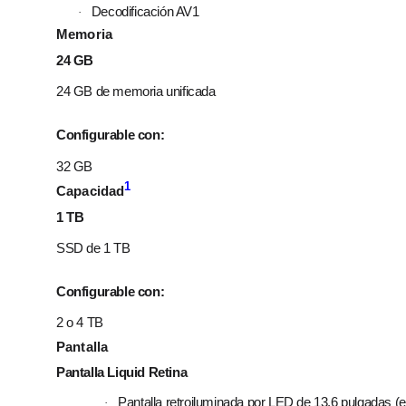
Decodificación AV1
·
Memoria
24 GB
24 GB de memoria unificada
Configurable con:
32 GB
1
Capacidad
1 TB
SSD de 1 TB
Configurable con:
2 o 4 TB
Pantalla
Pantalla Liquid Retina
Pantalla retroiluminada por LED de 13,6 pulgadas (e
·