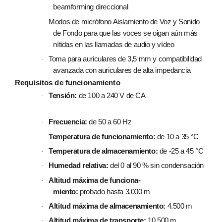
beamforming direccional
Modos de micrófono Aislamiento de Voz y Sonido
·
de Fondo para que las voces se oigan aún más
nítidas en las llamadas de audio y vídeo
Toma para auriculares de 3,5 mm y compatibilidad
·
avanzada con auriculares de alta impedancia
Requisitos de funciona­miento
Tensión:
de 100 a 240 V de CA
·
Frecuencia:
de 50 a 60 Hz
·
Temperatura de funciona­miento:
de 10 a 35 °C
·
Temperatura de almacena­miento:
de -25 a 45 °C
·
Humedad relativa:
del 0 al 90 % sin condensación
·
Altitud máxima de funciona­
·
miento:
probado hasta 3.000 m
Altitud máxima de almacena­miento:
4.500 m
·
Altitud máxima de transporte:
10.500 m
·