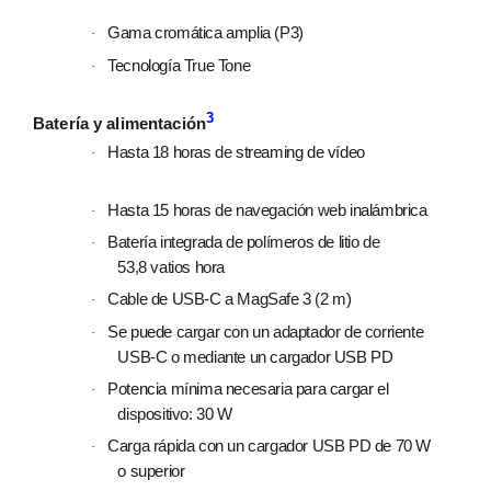
Gama cromática amplia (P3)
·
Tecnología True Tone
·
3
Batería y alimentación
Hasta 18 horas de streaming de vídeo
·
Hasta 15 horas de navegación web inalámbrica
·
Batería integrada de polímeros de litio de
·
53,8 vatios hora
Cable de USB‑C a MagSafe 3 (2 m)
·
Se puede cargar con un adaptador de corriente
·
USB‑C o mediante un cargador USB PD
Potencia mínima necesaria para cargar el
·
dispositivo: 30 W
Carga rápida con un cargador USB PD de 70 W
·
o superior