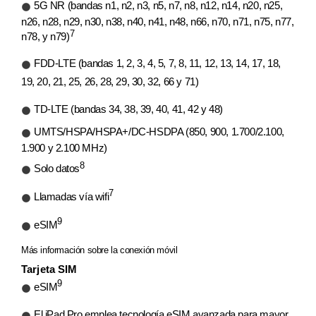
5G NR (bandas n1, n2, n3, n5, n7, n8, n12, n14, n20, n25,
n26, n28, n29, n30, n38, n40, n41, n48, n66, n70, n71, n75, n77,
7
n78, y n79)
FDD-LTE (bandas 1, 2, 3, 4, 5, 7, 8, 11, 12, 13, 14, 17, 18,
19, 20, 21, 25, 26, 28, 29, 30, 32, 66 y 71)
TD-LTE (bandas 34, 38, 39, 40, 41, 42 y 48)
UMTS/HSPA/HSPA+/DC‑HSDPA (850, 900, 1.700/2.100,
1.900 y 2.100 MHz)
8
Solo datos
7
Llamadas vía wifi
9
eSIM
Más información sobre la conexión móvil
Tarjeta SIM
9
eSIM
El iPad Pro emplea tecnología eSIM avanzada para mayor