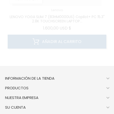
Lenovo
LENOVO YOGA SLIM 7 (83HM0000US) Copilot+ PC 15.3"
2.8K TOUCHSCREEN LAPTOP...
Precio
1.600,00 USD $
AÑADIR AL CARRITO

INFORMACIÓN DE LA TIENDA

PRODUCTOS

NUESTRA EMPRESA

SU CUENTA