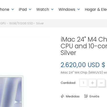
Phone
iPad
Watch
Windows
Hogar & El
keyboard_arrow_down
keyboard_arrow_down
keyboard_arrow_down
keyboard_arrow_down
GPU - 16GB/512GB SSD - Silver
iMac 24" M4 Ch
CPU and 10-cor
Silver
2.620,00 USD $
iMac 24" M4 Chip (MWUV3) wit
Cantidad:
Medidas
Enviós