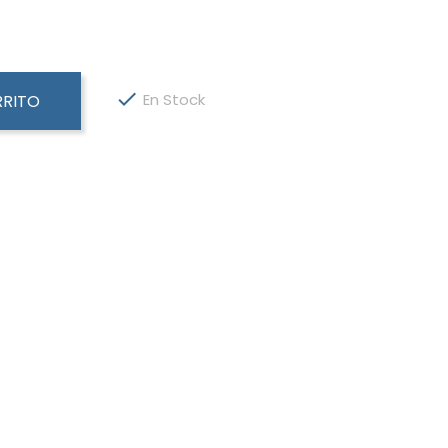

En Stock
RRITO