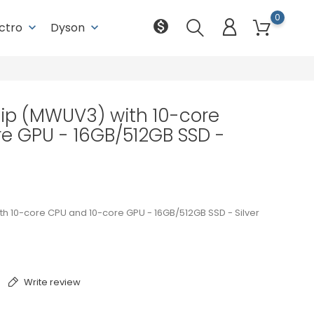
0
monetization_on
ectro
Dyson
keyboard_arrow_down
keyboard_arrow_down
ip (MWUV3) with 10-core
e GPU - 16GB/512GB SSD -
h 10-core CPU and 10-core GPU - 16GB/512GB SSD - Silver
Write review