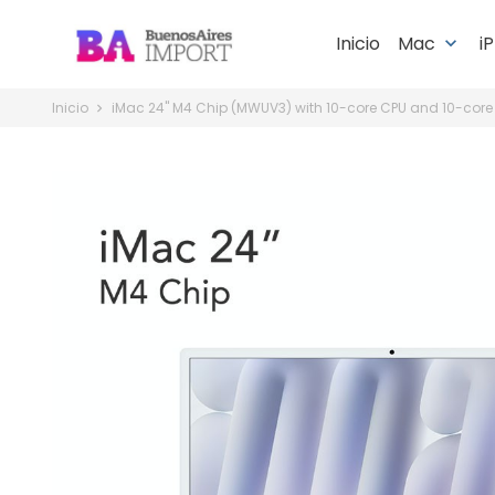
Inicio
Mac
i
keyboard_arrow_down
Inicio
iMac 24" M4 Chip (MWUV3) with 10-core CPU and 10-core 