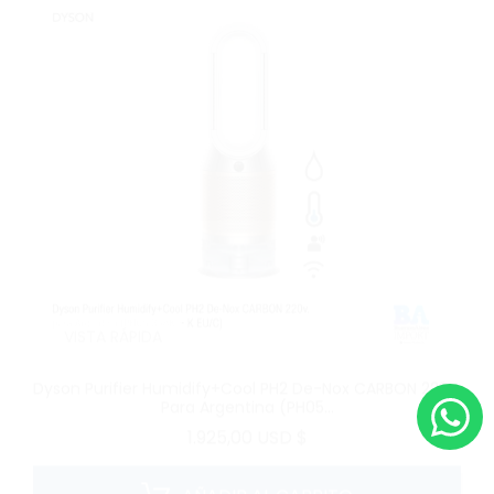
VISTA RÁPIDA
Dyson Purifier Humidify+Cool PH2 De-Nox CARBON 220v.
Para Argentina (PH05...
Precio
1.925,00 USD $
AÑADIR AL CARRITO