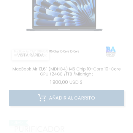
VISTA RÁPIDA
MacBook Air 13,6" (MDHG4) M5 Chip 10-Core 10-Core
GPU /24GB /1TB /Midnight
Precio
1.900,00 USD $
AÑADIR AL CARRITO
NUEVO