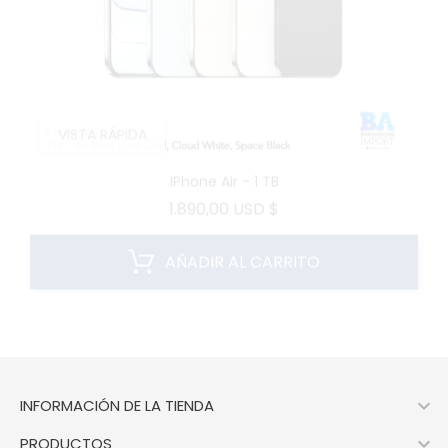
VISTA RÁPIDA
IPhone Air - 1 TB
Precio
1.890,00 USD $
AÑADIR AL CARRITO

INFORMACIÓN DE LA TIENDA

PRODUCTOS