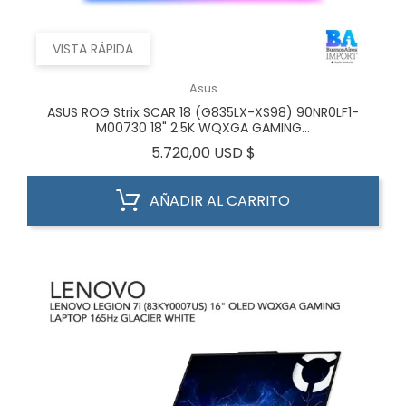
VISTA RÁPIDA
Asus
ASUS ROG Strix SCAR 18 (G835LX-XS98) 90NR0LF1-
M00730 18" 2.5K WQXGA GAMING...
Precio
5.720,00 USD $
AÑADIR AL CARRITO