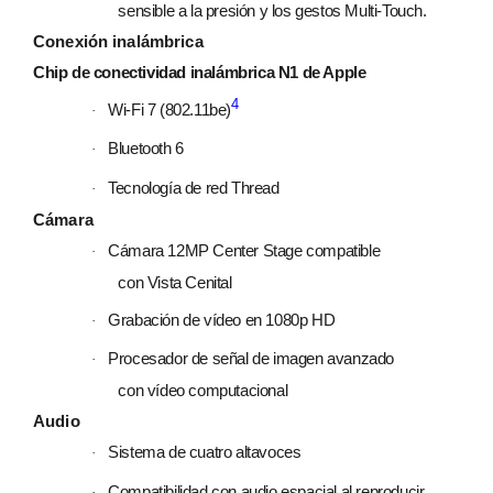
sensible a la presión y los gestos Multi‑Touch.
Conexión inalámbrica
Chip de conectividad inalámbrica N1 de Apple
4
Wi‑Fi 7 (802.11be)
·
Bluetooth 6
·
Tecnología de red Thread
·
Cámara
Cámara 12MP Center Stage compatible
·
con Vista Cenital
Grabación de vídeo en 1080p HD
·
Procesador de señal de imagen avanzado
·
con vídeo computacional
Audio
Sistema de cuatro altavoces
·
Compati­bilidad con audio espacial al reproducir
·