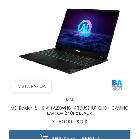
VISTA RÁPIDA
MSI
MSI Raider 18 HX AI (A2XWHG-437US) 18" QHD+ GAMING
LAPTOP 240Hz BLACK
Precio
3.080,00 USD $
AÑADIR AL CARRITO