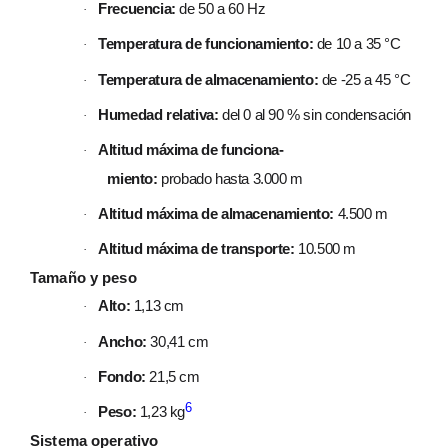
Frecuencia:
de 50 a 60 Hz
·
Temperatura de funciona­miento:
de 10 a 35 °C
·
Temperatura de almacena­miento:
de -25 a 45 °C
·
Humedad relativa:
del 0 al 90 % sin condensación
·
Altitud máxima de funciona­
·
miento:
probado hasta 3.000 m
Altitud máxima de almacena­miento:
4.500 m
·
Altitud máxima de transporte:
10.500 m
·
Tamaño y peso
Alto:
1,13 cm
·
Ancho:
30,41 cm
·
Fondo:
21,5 cm
·
6
Peso:
1,23 kg
·
Sistema operativo