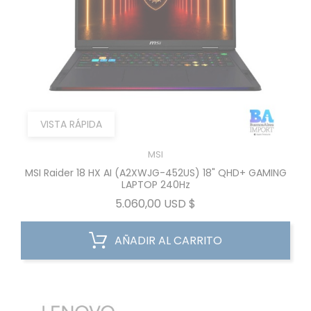
VISTA RÁPIDA
MSI
MSI Raider 18 HX AI (A2XWJG-452US) 18" QHD+ GAMING
LAPTOP 240Hz
Precio
5.060,00 USD $
AÑADIR AL CARRITO