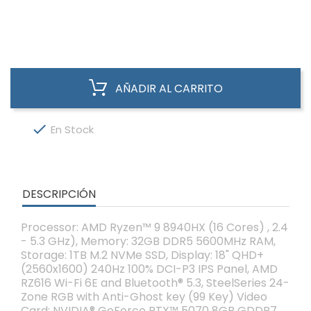
AÑADIR AL CARRITO

En Stock
DESCRIPCIÓN
Processor: AMD Ryzen™ 9 8940HX (16 Cores) , 2.4
- 5.3 GHz), Memory: 32GB DDR5 5600MHz RAM,
Storage: 1TB M.2 NVMe SSD, Display: 18" QHD+
(2560x1600) 240Hz 100% DCI-P3 IPS Panel, AMD
RZ616 Wi-Fi 6E and Bluetooth® 5.3, SteelSeries 24-
Zone RGB with Anti-Ghost key (99 Key) Video
Card: NVIDIA® GeForce RTX™ 5070 8GB GDDR7