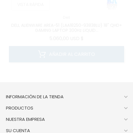
Dell
DELL ALIENWARE AREA-51 (LAA18250-9383BLU) 18" QHD+
GAMING LAPTOP 300Hz LIQUID...
Precio
5.060,00 USD $
AÑADIR AL CARRITO

INFORMACIÓN DE LA TIENDA

PRODUCTOS

NUESTRA EMPRESA

SU CUENTA