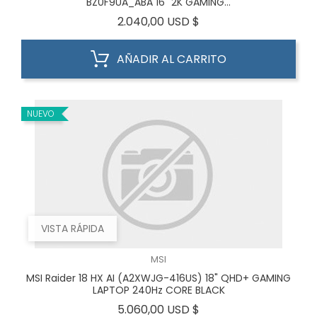
BZ0F9UA_ABA 16" 2K GAMING...
Precio
2.040,00 USD $
AÑADIR AL CARRITO
NUEVO
VISTA RÁPIDA
MSI
MSI Raider 18 HX AI (A2XWJG-416US) 18" QHD+ GAMING
LAPTOP 240Hz CORE BLACK
Precio
5.060,00 USD $