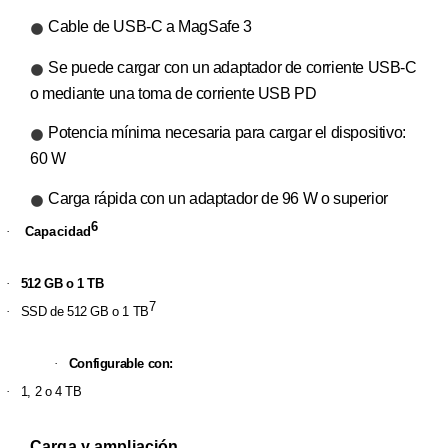
Cable de USB‑C a MagSafe 3
Se puede cargar con un adaptador de corriente USB‑C
o mediante una toma de corriente USB PD
Potencia mínima necesaria para cargar el dispositivo:
60 W
Carga rápida con un adaptador de 96 W o superior
6
·
Capacidad
·
512 GB o 1 TB
7
·
SSD de 512 GB o 1 TB
·
Configurable con:
·
1, 2 o 4 TB
Carga y ampliación