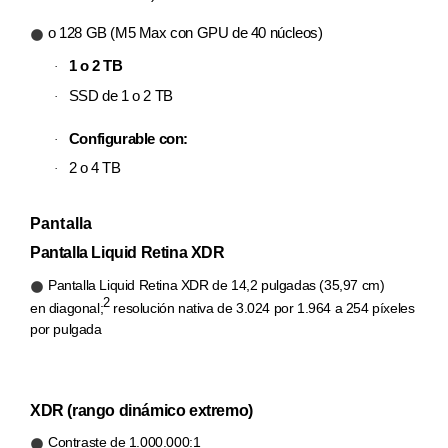
o 128 GB (M5 Max con GPU de 40 núcleos)
1 o 2 TB
·
SSD de 1 o 2 TB
·
Configurable con:
·
2 o 4 TB
·
Pantalla
Pantalla Liquid Retina XDR
Pantalla Liquid Retina XDR de 14,2 pulgadas (35,97 cm)
2
en diagonal;
resolución nativa de 3.024 por 1.964 a 254 píxeles
por pulgada
XDR (rango dinámico extremo)
Contraste de 1.000.000:1